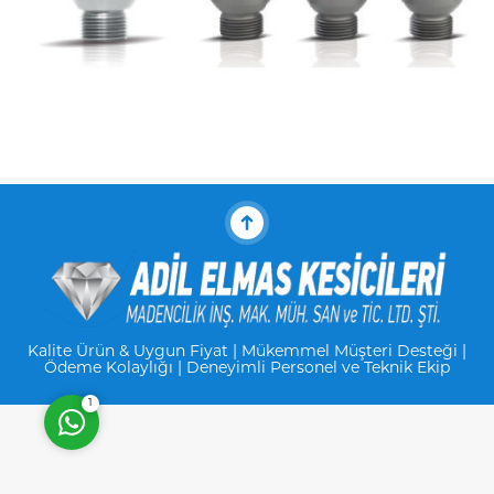
Müşteri Temsilcisi
Cevap Yaz
Kalite Ürün & Uygun Fiyat | Mükemmel Müşteri Desteği |
Ödeme Kolaylığı | Deneyimli Personel ve Teknik Ekip
1